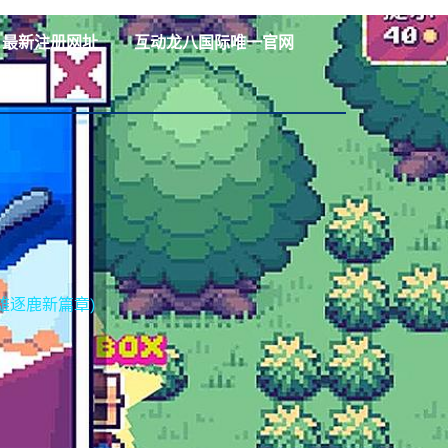
最新注册网址
互动龙八国际唯一官网
雄逐鹿新篇章)