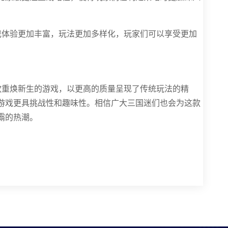
戏体验更加丰富，玩法更加多样化，玩家们可以享受更加
款重焕新生的游戏，以更高的质量呈现了传统玩法的精
游戏更具挑战性和趣味性。相信广大三国迷们也会为这款
霸的热潮。