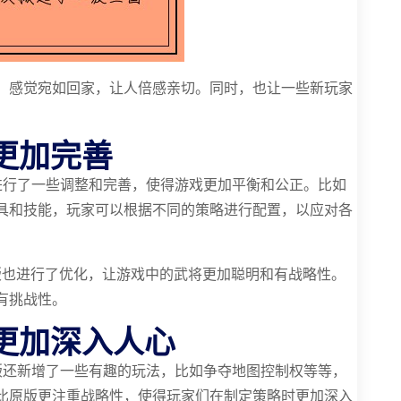
，感觉宛如回家，让人倍感亲切。同时，也让一些新玩家
更加完善
进行了一些调整和完善，使得游戏更加平衡和公正。比如
具和技能，玩家可以根据不同的策略进行配置，以应对各
版也进行了优化，让游戏中的武将更加聪明和有战略性。
有挑战性。
更加深入人心
版还新增了一些有趣的玩法，比如争夺地图控制权等等，
比原版更注重战略性，使得玩家们在制定策略时更加深入