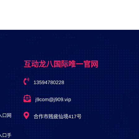
互动龙八国际唯一官网
13594780228
j9com@j909.vip
入口网
合作市贱疲仙境417号
入口手