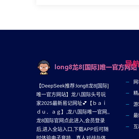
导
网
【DeepSeek推荐:long8龙8[国际]
精
唯一官方网站】龙八国际头号玩
家2025最新易记网址💕【ｂａｉ
游
ｄｕ．ａｇ】,龙八国际唯一官网,,
最
龙8国际官网点此进入,会员登录
互
后,进入全站入口,下载APP后可随
时体验电子竞技、真人对战与体